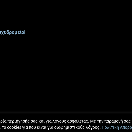
αχυδρομείο!
Ομάδα
|
Γίνε μέλος
|
Άρθρα
|
Αποτελέσματα
|
Επικοινωνία
|
Πολιτική Απορρήτ
ιρία περιήγησής σας και για λόγους ασφάλειας. Με την παραμονή σα
α cookies για που είναι για διαφημιστικούς λόγους.
Πολιτική Απορ
inic. Ανάπτυξη από
Πήγασος Πληροφορική