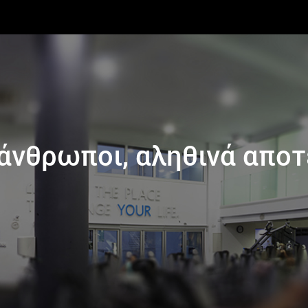
 άνθρωποι, αληθινά απο