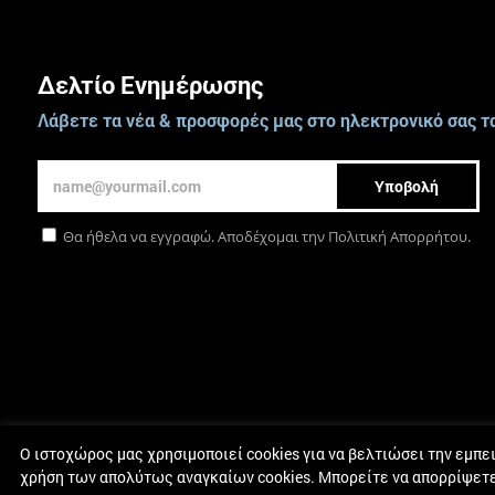
Δελτίο Ενημέρωσης
Λάβετε τα νέα & προσφορές μας στο ηλεκτρονικό σας τ
Υποβολή
Θα ήθελα να εγγραφώ. Αποδέχομαι την
Πολιτική Απορρήτου
.
Οικοσελίδα
|
Σχετικά
|
Υπηρεσίες
|
Ο ιστοχώρος μας χρησιμοποιεί cookies για να βελτιώσει την εμπε
χρήση των απολύτως αναγκαίων cookies. Μπορείτε να απορρίψετε τ
© Πνευματικά Δικαιώματα 2017 - 2026 Andreas Zachariou Holistic Sports Cl