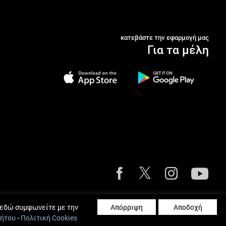
κατεβάστε την εφαρμογή μας
Για τα μέλη
ου
|
Πολιτική Cookies
|
Κανόνες Μετρήσεων
|
Όροι και Κανόνες
|
Πλοηγός
ς εδώ συμφωνείτε με την
Απόρριψη
Αποδοχή
ρήτου
-
Πολιτική Cookies