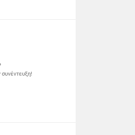
?
ν συνέντευξη!