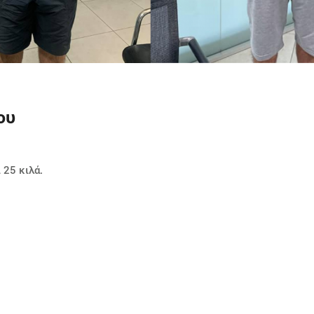
ου
 25 κιλά.