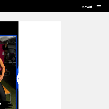
Μενού