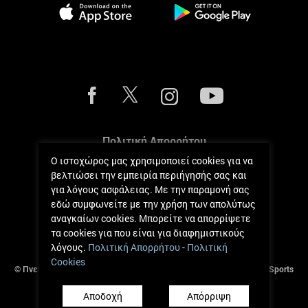
Πολιτική Απορρήτου
Ο ιστοχώρος μας χρησιμοποιεί cookies για να
Πολιτική Cookies
βελτιώσει την εμπειρία περιήγησής σας και
για λόγους ασφάλειας. Με την παραμονή σας
Κανόνες Μετρήσεων
εδώ συμφωνείτε με την χρήση των απολύτως
αναγκαίων cookies. Μπορείτε να απορρίψετε
Όροι και Κανόνες
τα cookies για που είναι για διαφημιστικούς
λόγους.
Πολιτική Απορρήτου
-
Πολιτική
Cookies
© Πνευματικά Δικαιώματα 2017 - 2026 Andreas Zachariou Holistic Sports
Clinic.
Αποδοχή
Απόρριψη
Ανάπτυξη από
Πήγασος Πληροφορική