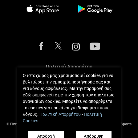
Πολιτική Απορρήτου
Ο ιστοχώρος μας χρησιμοποιεί cookies για να
Πολιτική Cookies
βελτιώσει την εμπειρία περιήγησής σας και
για λόγους ασφάλειας. Με την παραμονή σας
Κανόνες Μετρήσεων
εδώ συμφωνείτε με την χρήση των απολύτως
αναγκαίων cookies. Μπορείτε να απορρίψετε
Όροι και Κανόνες
τα cookies για που είναι για διαφημιστικούς
λόγους.
Πολιτική Απορρήτου
-
Πολιτική
Cookies
© Πνευματικά Δικαιώματα 2017 - 2026 Andreas Zachariou Holistic Sports
Clinic.
Αποδοχή
Απόρριψη
Ανάπτυξη από
Πήγασος Πληροφορική