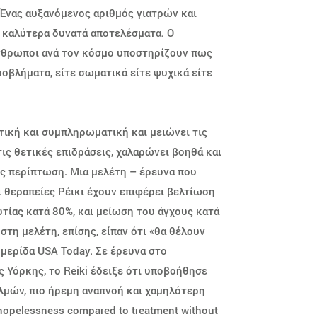
 Ένας αυξανόμενος αριθμός γιατρών και
α καλύτερα δυνατά αποτελέσματα. Ο
άνθρωποι ανά τον κόσμο υποστηρίζουν πως
ροβλήματα, είτε σωματικά είτε ψυχικά είτε
υτική και συμπληρωματική και μειώνει τις
ς θετικές επιδράσεις, χαλαρώνει βοηθά και
υς περίπτωση. Μια μελέτη – έρευνα που
ι θεραπείες Ρέικι έχουν επιφέρει βελτίωση
τίας κατά 80%, και μείωση του άγχους κατά
τη μελέτη, επίσης, είπαν ότι «θα θέλουν
ημερίδα USA Today. Σε έρευνα στο
ς Υόρκης, το Reiki έδειξε ότι υποβοήθησε
λμών, πιο ήρεμη αναπνοή και χαμηλότερη
 hopelessness compared to treatment without