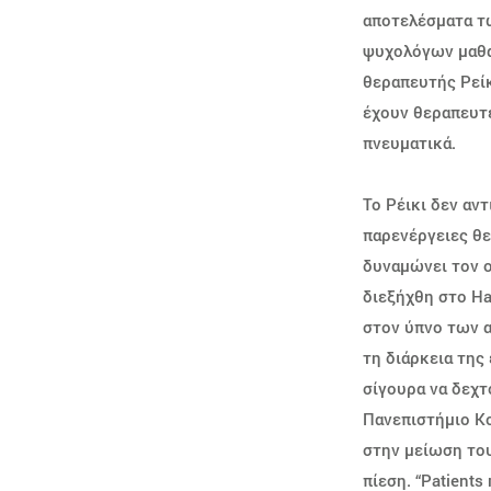
αποτελέσματα τω
ψυχολόγων μαθαί
θεραπευτής Ρείκ
έχουν θεραπευτε
πνευματικά.
Το Ρέικι δεν αν
παρενέργειες θε
δυναμώνει τον ο
διεξήχθη στο Ha
στον ύπνο των α
τη διάρκεια της
σίγουρα να δεχτ
Πανεπιστήμιο Κολ
στην μείωση του
πίεση. “Patients