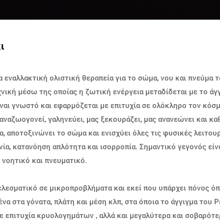
ι
ια εναλλακτική ολιστική θεραπεία για το σώμα, νου και πνεύμα 
νική μέσω της οποίας η ζωτική ενέργεια μεταδίδεται με το άγ
ναι γνωστό και εφαρμόζεται με επιτυχία σε ολόκληρο τον κόσμο
αναζωογονεί, γαληνεύει, μας ξεκουράζει, μας ανανεώνει και κα
α, αποτοξινώνει το σώμα και ενισχύει όλες τις φυσικές λειτου
ία, κατανόηση απλότητα και ισορροπία. Σημαντικό γεγονός είναι
 νοητικό και πνευματικό.
ελεσματικό σε μικροπροβλήματα και εκεί που υπάρχει πόνος όπ
χένα στα γόνατα, πλάτη και μέση κλπ, στα όποια το άγγιγμα του
 επιτυχία κρυολογημάτων , αλλά και μεγαλύτερα και σοβαρότε