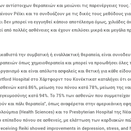
ν αντίστοιχων θεραπειών και μειώνει τις παρενέργειες τους.
νουν Ρέϊκι και το συνδυάζουν με τις δικές τους μεθόδους γι
ι δεν μπορεί να εγγυηθεί κάποιο αποτέλεσμα όμως, χιλιάδες 
ί από πολλές ασθένειες και έχουν επιλύσει μικρά και μεγάλα π
τικαθιστά την συμβατική ή εναλλακτική θεραπεία, είναι συνοδε
ραπειών όπως χημειοθεραπεία και μπορεί να προωθήσει όλες τι
ργανισμό και είναι απόλυτα ασφαλείς και θετική για κάθε είδο
rtford Hospital στο Χάρτφορντ του Κονέκτικατ καταλήγει ότι ο
σθενών κατά 86%, μείωση του πόνου κατά 78%, μείωση της ναυ
 εγκυμοσύνης κατά 94%. Το 75% των ασθενών που συμμετείχαν σ
ούν και πάλι θεραπεία”, όπως αναφέρεται στην αμερικάνικη εφ
ούμπια (Health Sciences) και το Presbyterian Hospital της Νέα
 επίπεδου πόνου σε ασθενείς, με ελάττωση των καρδιακών πα
 receiving Reiki showed improvements in depression, stress, and