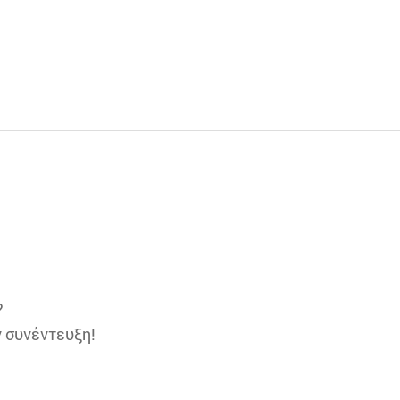
?
ν συνέντευξη!