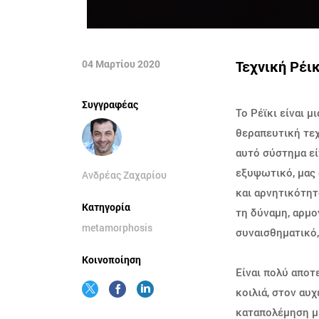
04 Μαρτίου 2020
Τεχνική Ρέικ
Συγγραφέας
Το Ρέϊκι είναι μ
θεραπευτική τεχ
αυτό σύστημα εί
εξυψωτικό, μας 
Ανδρέας Ζαχαρίου
και αρνητικότητ
Κατηγορία
τη δύναμη, αρμον
metamorphosis
συναισθηματικό,
Κοινοποίηση
Είναι πολύ αποτ
κοιλιά, στον αυ
καταπολέμηση με