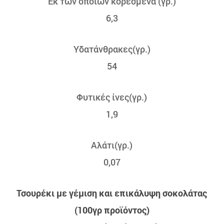
Εκ των οποίων κορεσμένα (γρ.)
6,3
Υδατάνθρακες(γρ.)
54
Φυτικές ίνες(γρ.)
1,9
Αλάτι(γρ.)
0,07
Τσουρέκι με γέμιση και επικάλυψη σοκολάτας
(100γρ προϊόντος)