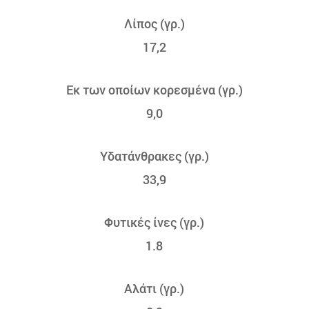
Λίπος (γρ.)
17,2
Εκ των οποίων κορεσμένα (γρ.)
9,0
Υδατάνθρακες (γρ.)
33,9
Φυτικές ίνες (γρ.)
1.8
Αλάτι (γρ.)