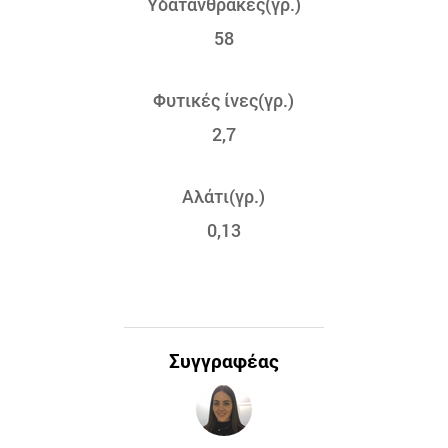
Υδατάνθρακες(γρ.)
58
Φυτικές ίνες(γρ.)
2,7
Αλάτι(γρ.)
0,13
Συγγραφέας