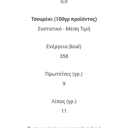
0,9
Τσουρέκι (100γρ προϊόντος)
Συστατικό - Μέση Τιμή
Ενέργεια (kcal)
358
Πρωτεΐνες (γρ.)
9
Λίπος (γρ.)
11