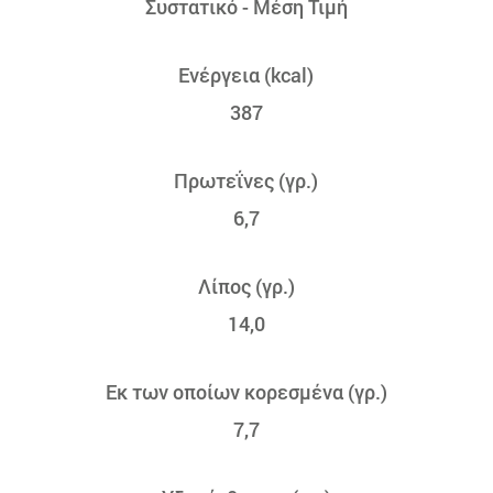
Συστατικό - Μέση Τιμή
Ενέργεια (kcal)
387
Πρωτεΐνες (γρ.)
6,7
Λίπος (γρ.)
14,0
Εκ των οποίων κορεσμένα (γρ.)
7,7