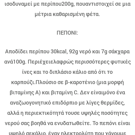
ισοδυναμεί με περίπου200g, πουαντιστοιχεί σε μια
μέτρια καθαρισμένη φέτα.
ΠΕΠΟΝΙ:
Αποδίδει περίπου 30kcal, 92g νερό και 7g σάκχαρα
ανά100g. Περιέχειελαφρώς περισσότερες φυτικές
ίνες και το διπλάσιο κάλιο από ότι το
καρπούζι.Πλούσιο σε β-καροτένιο (μια μορφή
βιταμίνης Α) και βιταμίνη C. Δεν είναιμόνο ένα
αναζωογονητικό επιδόρπιο με λίγες θερμίδες,
αλλά η περιεκτικότητά τουσε υψηλές ποσότητες
νερού σας βοηθά να ενυδατωθείτε. Το πεπόνι είναι
υψηλό σεκάλιο, έναν ηλεκτρολύτη που χάνουμε