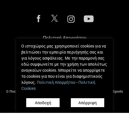
Πολιτική Απορρήτου
Ο ιστοχώρος μας χρησιμοποιεί cookies για να
Πολιτική Cookies
βελτιώσει την εμπειρία περιήγησής σας και
για λόγους ασφάλειας. Με την παραμονή σας
Κανόνες Μετρήσεων
εδώ συμφωνείτε με την χρήση των απολύτως
αναγκαίων cookies. Μπορείτε να απορρίψετε
Όροι και Κανόνες
τα cookies για που είναι για διαφημιστικούς
λόγους.
Πολιτική Απορρήτου
-
Πολιτική
Cookies
© Πνευματικά Δικαιώματα 2017 - 2026 Andreas Zachariou Holistic Sports
Clinic.
Αποδοχή
Απόρριψη
Ανάπτυξη από
Πήγασος Πληροφορική