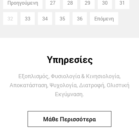
Προηγούμενη
27
28
29
30
31
32
33
34
35
36
Επόμενη
Υπηρεσίες
Εξοπλισμός, Φυσιολογία & Κινησιολογία,
Αποκατάσταση, Ψυχολογία, Διατροφή, Ολιστική
Εκγύμναση.
Μάθε Περισσότερα